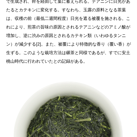
で生成され、幹を経由して葉に蓄えられる。テアニンに日光があ
たるとカテキンに変化する。すなわち、玉露の原料となる茶葉
は、収穫の前（最低二週間程度）日光を遮る被覆を施される。こ
れにより、煎茶の旨味の原因とされるテアニンなどのアミノ酸が
増加し、逆に渋みの原因とされるカテキン類（いわゆるタンニ
ン）が減少する[2]。また、被覆により特徴的な香り（覆い香）が
生ずる。このような栽培方法は碾茶と同様であるが、すでに安土
桃山時代に行われていたとの記録がある。