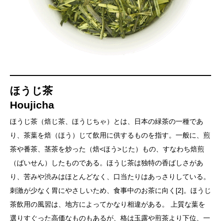
ほうじ茶
Houjicha
ほうじ茶（焙じ茶、ほうじちゃ）とは、日本の緑茶の一種であ
り、茶葉を焙（ほう）じて飲用に供するものを指す。一般に、煎
茶や番茶、茎茶を炒った（焙<ほう>じた）もの、すなわち焙煎
（ばいせん）したものである。ほうじ茶は独特の香ばしさがあ
り、苦みや渋みはほとんどなく、口当たりはあっさりしている。
刺激が少なく胃にやさしいため、食事中のお茶に向く[2]。ほうじ
茶飲用の風習は、地方によってかなり相違がある。 上質な葉を
選りすぐった高価なものもあるが、格は玉露や煎茶より下位、一