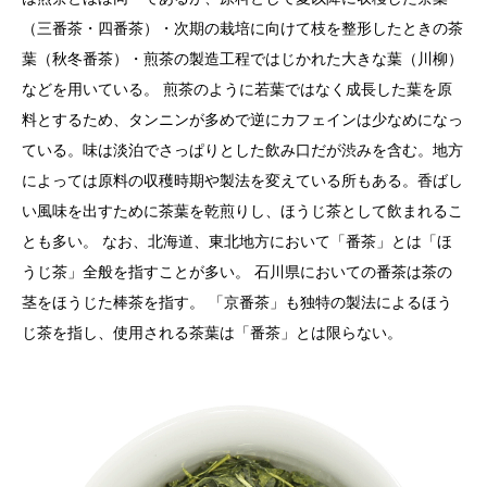
（三番茶・四番茶）・次期の栽培に向けて枝を整形したときの茶
葉（秋冬番茶）・煎茶の製造工程ではじかれた大きな葉（川柳）
などを用いている。 煎茶のように若葉ではなく成長した葉を原
料とするため、タンニンが多めで逆にカフェインは少なめになっ
ている。味は淡泊でさっぱりとした飲み口だが渋みを含む。地方
によっては原料の収穫時期や製法を変えている所もある。香ばし
い風味を出すために茶葉を乾煎りし、ほうじ茶として飲まれるこ
とも多い。 なお、北海道、東北地方において「番茶」とは「ほ
うじ茶」全般を指すことが多い。 石川県においての番茶は茶の
茎をほうじた棒茶を指す。 「京番茶」も独特の製法によるほう
じ茶を指し、使用される茶葉は「番茶」とは限らない。