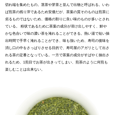
切れ端を集めたもの。茎茶や芽茶と並んで出物と呼ばれる。いわ
ば煎茶の残り滓であるため安価だが、茶葉の質そのものは煎茶に
劣るものではないため、価格の割りに良い味のものが多いとされ
ている。 粉状であるために茶葉の成分が溶け出しやすく、鮮や
かな色合いで味の濃い茶を淹れることができる。熱い湯で短い抽
出時間で手早く淹れることができ、味も強いため、寿司の後味を
消し口の中をさっぱりさせる目的で、寿司屋のアガリとして出さ
れる茶の定番となっている。一方で茶葉の成分がすばやく抽出さ
れるため、1煎目でお茶が出きってしまい、煎茶のように何煎も
楽しむことは出来ない。