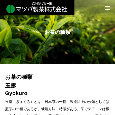
お茶の種類
お茶の種類
玉露
Gyokuro
玉露（ぎょくろ）とは、日本茶の一種。製造法上の分類としては
煎茶の一種であるが、栽培方法に特徴がある。茶でテアニンは根